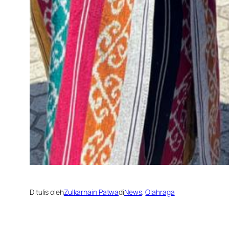
Ditulis oleh
Zulkarnain Patwa
di
News
, 
Olahraga