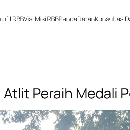
rofil RBB
Visi Misi RBB
Pendaftaran
Konsultasi
D
 Atlit Peraih Medali