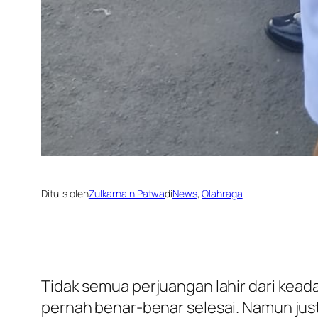
Ditulis oleh
Zulkarnain Patwa
di
News
, 
Olahraga
Tidak semua perjuangan lahir dari keada
pernah benar-benar selesai. Namun just