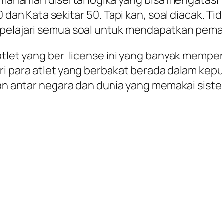
pemahaman disertai logika yang bisa mengatasi
dan Kata sekitar 50. Tapi kan, soal diacak. Tida
mpelajari semua soal untuk mendapatkan pem
g atlet yang ber-license ini yang banyak mem
i para atlet yang berbakat berada dalam keputu
raan antar negara dan dunia yang memakai sist