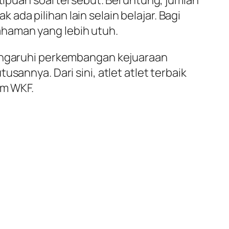
 tipuan soal tersebut. Beruntung, jumlah
k ada pilihan lain selain belajar. Bagi
ahaman yang lebih utuh.
pengaruhi perkembangan kejuaraan
sannya. Dari sini, atlet atlet terbaik
em WKF.