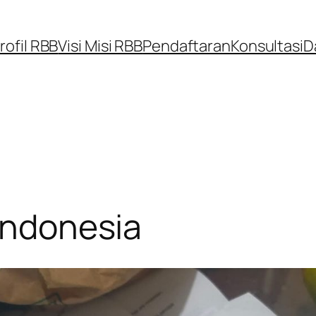
rofil RBB
Visi Misi RBB
Pendaftaran
Konsultasi
D
 Indonesia