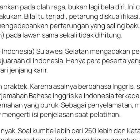
an pada olah raga, bukan lagi bela diri. Ini c
kukan. Bila itu terjadi, petarung diskualifikas
 mengedepankan pertarungan yang saling bak
n) pada lawan sama sekali tidak dihitung.
o Indonesia) Sulawesi Selatan mengadakan pela
juaraan di Indonesia. Hanya para peserta yang
i jenjang karir.
 praktek. Karena asalnya berbahasa Inggris, s
rjemahan Bahasa Inggris ke Indonesia terkad
jemahan yang buruk. Sebagai penyelamatan, m
mengerti isi penjelasan saat pelatihan.
anyak. Soal kumite lebih dari 250 lebih dan Ka