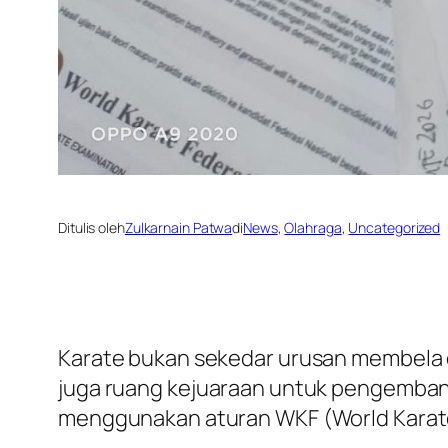
Ditulis oleh
Zulkarnain Patwa
di
News
, 
Olahraga
, 
Uncategorized
Karate bukan sekedar urusan membela di
juga ruang kejuaraan untuk pengembang
menggunakan aturan WKF (World Karate F