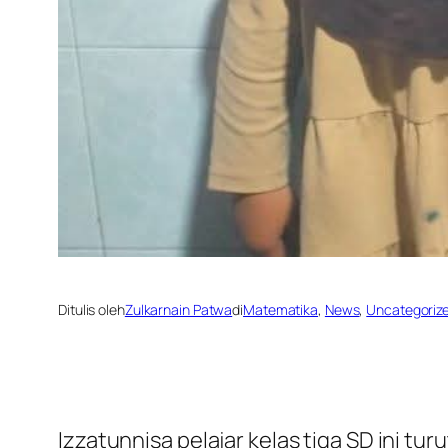
Ditulis oleh
Zulkarnain Patwa
di
Matematika
, 
News
, 
Uncategoriz
Izzatunnisa pelajar kelas tiga SD ini tu