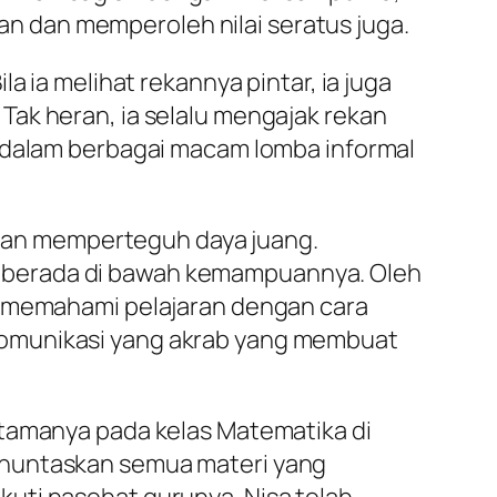
ian dan memperoleh nilai seratus juga.
a ia melihat rekannya pintar, ia juga
Tak heran, ia selalu mengajak rekan
n dalam berbagai macam lomba informal
dan memperteguh daya juang.
 berada di bawah kemampuannya. Oleh
an memahami pelajaran dengan cara
komunikasi yang akrab yang membuat
utamanya pada kelas Matematika di
enuntaskan semua materi yang
uti nasehat gurunya. Nisa telah