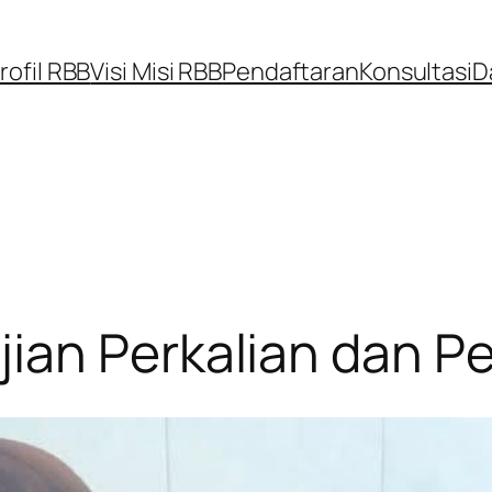
rofil RBB
Visi Misi RBB
Pendaftaran
Konsultasi
D
ian Perkalian dan 