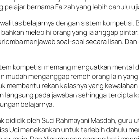
ng pelajar bernama Faizah yang lebih dahulu uj
alitas belajarnya dengan sistem kompetisi. Bil
hkan melebihi orang yang ia anggap pintar. 
berlomba menjawab soal-soal secara lisan. Da
stem kompetisi memang menguatkan mental 
kan mudah menganggap remeh orang lain yang
 untuk membantu rekan kelasnya yang kewalah
n langsung pada jawaban sehingga tercipta 
kungan belajarnya.
ak dididik oleh Suci Rahmayani Masdah, guru 
Miss Uci menekankan untuk terlebih dahulu m
uar main. Dan Nisa dengan senang hati mengik