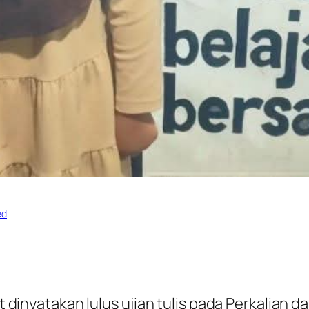
ed
rut dinyatakan lulus ujian tulis pada Perkalia