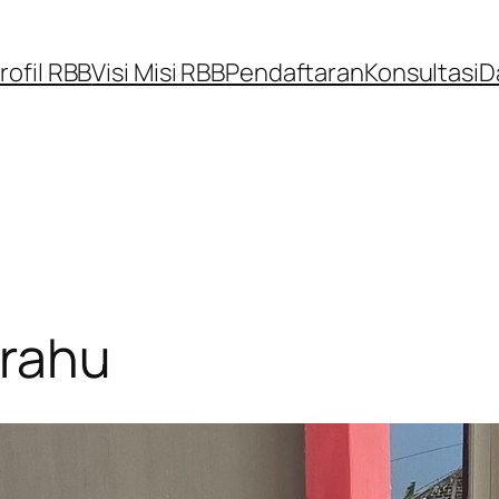
rofil RBB
Visi Misi RBB
Pendaftaran
Konsultasi
D
erahu