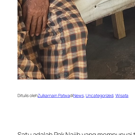
Ditulis oleh
Zulkarnain Patwa
di
News
, 
Uncategorized
, 
Wisata
Satu adalah Pak Najib yang mempunyai 