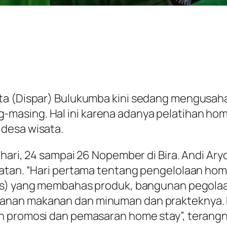
ata (Dispar) Bulukumba kini sedang mengusah
masing. Hal ini karena adanya pelatihan
hom
desa wisata.
a hari, 24 sampai 26 Nopember di Bira. Andi A
iatan. “Hari pertama tentang pengelolaan
hom
s)
yang membahas produk, bangunan pegolaan
anan makanan dan minuman dan prakteknya. H
an promosi dan pemasaran
home stay
”, terang