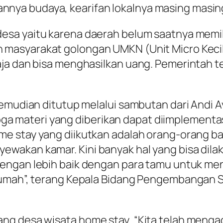
a budaya, kearifan lokalnya masing masing“,
desa yaitu karena daerah belum saatnya memili
 masyarakat golongan UMKN (Unit Micro Keci
saja dan bisa menghasilkan uang. Pemerinta
kemudian ditutup melalui sambutan dari Andi 
materi yang diberikan dapat diimplementas
me stay
yang diikutkan adalah orang-orang bar
wakan kamar. Kini banyak hal yang bisa dila
engan lebih baik dengan para tamu untuk me
rumah”, terang Kepala Bidang Pengembangan S
ang desa wisata
home stay
. “Kita telah meng