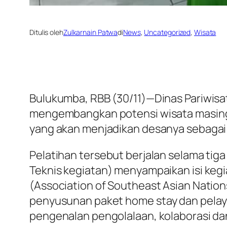
Ditulis oleh
Zulkarnain Patwa
di
News
, 
Uncategorized
, 
Wisata
Bulukumba, RBB (30/11)—Dinas Pariwis
mengembangkan potensi wisata masing-
yang akan menjadikan desanya sebagai 
Pelatihan tersebut berjalan selama tig
Teknis kegiatan) menyampaikan isi keg
(Association of Southeast Asian Nation
penyusunan paket
home stay
dan pelay
pengenalan pengolalaan, kolaborasi d