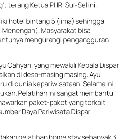
 terang Ketua PHRI Sul-Sel ini.
ki hotel bintang 5 (lima) sehingga
l Menengah). Masyarakat bisa
h tentunya mengurangi pengangguran
Ayu Cahyani yang mewakili Kepala Dispar
ikan di desa-masing masing. Ayu
u di dunia kepariwisataan. Selama ini
kukan. Pelatihan ini sangat membantu
nawarkan paket-paket yang terkait
umber Daya Pariwisata Dispar
adakan pelatihan
home stay
sebanyak 3