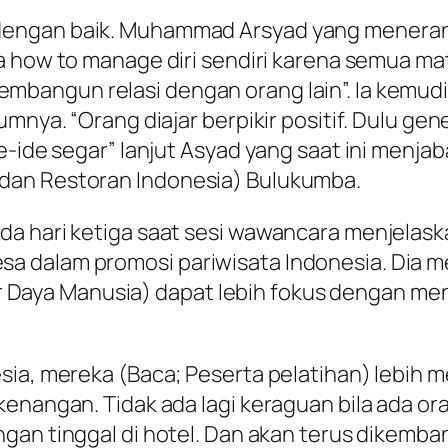
engan baik. Muhammad Arsyad yang menerangk
a
how to manage
diri sendiri karena semua ma
mbangun relasi dengan orang lain”. Ia kemu
umnya. “Orang diajar berpikir positif. Dulu ge
e-ide segar” lanjut Asyad yang saat ini menja
dan Restoran Indonesia) Bulukumba.
ada hari ketiga saat sesi wawancara menjela
a dalam promosi pariwisata Indonesia. Dia m
aya Manusia) dapat lebih fokus dengan men
sia, mereka (Baca; Peserta pelatihan) lebih
 kenangan. Tidak ada lagi keraguan bila ada
gan tinggal di hotel. Dan akan terus dikemb