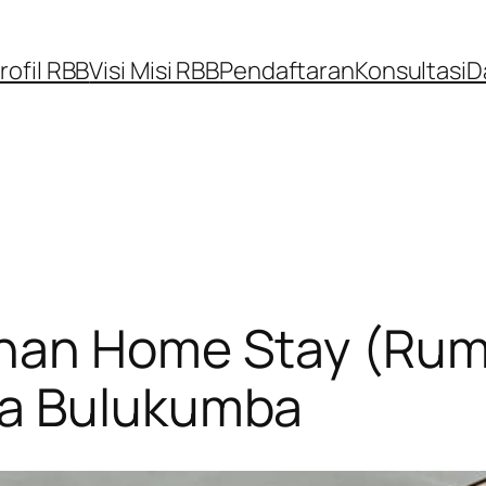
rofil RBB
Visi Misi RBB
Pendaftaran
Konsultasi
D
ihan Home Stay (Rum
ta Bulukumba