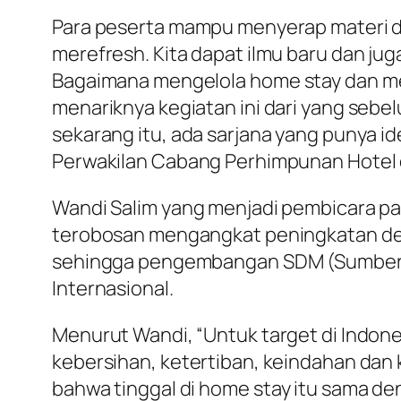
Para peserta mampu menyerap materi d
merefresh. Kita dapat ilmu baru dan jug
Bagaimana mengelola
home stay
dan me
menariknya kegiatan ini dari yang sebel
sekarang itu, ada sarjana yang punya id
Perwakilan Cabang Perhimpunan Hotel 
Wandi Salim yang menjadi pembicara p
terobosan mengangkat peningkatan des
sehingga pengembangan SDM (Sumber D
Internasional.
Menurut Wandi, “Untuk target di Indone
kebersihan, ketertiban, keindahan dan
bahwa tinggal di
home stay
itu sama den