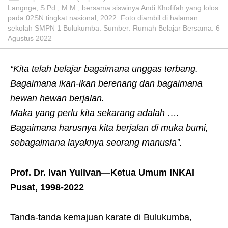
Langnge, S.Pd., M.M., bersama siswinya Andi Khofifah yang lolos
pada 02SN tingkat nasional, 2022. Foto diambil di halaman
sekolah SMPN 1 Bulukumba. Sumber: Rumah Belajar Bersama. 6
Agustus 2022
“Kita telah belajar bagaimana unggas terbang.
B
agaimana ikan-ikan berenang dan bagaimana
hewan hewan berjalan.
Maka yang perlu kita sekarang adalah ….
Bagaimana harusnya kita berjalan di muka bumi,
sebagaimana layaknya seorang manusia”.
Prof. Dr. Ivan Yulivan—Ketua Umum INKAI
Pusat, 1998-2022
Tanda-tanda kemajuan karate di Bulukumba,