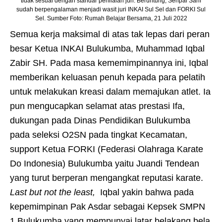
tidak sesuai dengan standar penilaian juri. Beruntung, Senpai Sarif
sudah berpengalaman menjadi wasit juri INKAI Sul Sel dan FORKI Sul
Sel. Sumber Foto: Rumah Belajar Bersama, 21 Juli 2022
Semua kerja maksimal di atas tak lepas dari peran
besar Ketua INKAI Bulukumba, Muhammad Iqbal
Zabir SH. Pada masa kememimpinannya ini, Iqbal
memberikan keluasan penuh kepada para pelatih
untuk melakukan kreasi dalam memajukan atlet. Ia
pun mengucapkan selamat atas prestasi Ifa,
dukungan pada Dinas Pendidikan Bulukumba
pada seleksi O2SN pada tingkat Kecamatan,
support Ketua FORKI (Federasi Olahraga Karate
Do Indonesia) Bulukumba yaitu Juandi Tendean
yang turut berperan mengangkat reputasi karate.
Last but not the least,
Iqbal yakin bahwa pada
kepemimpinan Pak Asdar sebagai Kepsek SMPN
1 Bulukumba yang mempunyai latar belakang bela