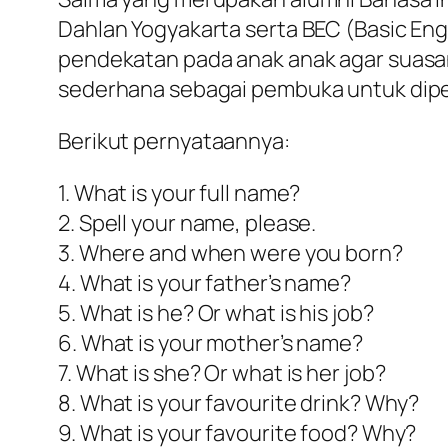
Dahlan Yogyakarta serta BEC (Basic Eng
pendekatan pada anak anak agar suasan
sederhana sebagai pembuka untuk dipel
Berikut pernyataannya:
1. What is your full name?
2. Spell your name, please.
3. Where and when were you born?
4. What is your father’s name?
5. What is he? Or what is his job?
6. What is your mother’s name?
7. What is she? Or what is her job?
8. What is your favourite drink? Why?
9. What is your favourite food? Why?