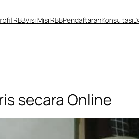
rofil RBB
Visi Misi RBB
Pendaftaran
Konsultasi
D
is secara Online