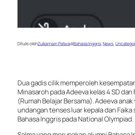
Ditulis oleh
Zulkarnain Patwa
di
Bahasa Inggris
, 
News
, 
Uncategor
Dua gadis cilik memperoleh kesempatan
Minasaroh pada Adeeva kelas 4 SD dan Fa
(Rumah Belajar Bersama). Adeeva anak 
undangan tenses luar kepala dan Faika s
Bahasa Inggris pada National Olympiad.
Salma yang merupakan alumni Bahasa In