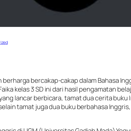
ized
 berharga bercakap-cakap dalam Bahasa Inggr
ika kelas 3 SD ini dari hasil pengamatan belaj
yang lancar berbicara, tamat dua cerita buku
elain tamat juga dua buku berbahasa Inggris, 
ggris di UGM (Universitas Gadjah Mada) Yogy