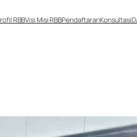
rofil RBB
Visi Misi RBB
Pendaftaran
Konsultasi
D