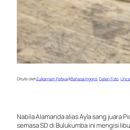
Ditulis oleh
Zulkarnain Patwa
di
Bahasa Inggris
, 
Galeri Foto
, 
Unca
Nabila Alamanda alias Ayla sang juara 
semasa SD di Bulukumba ini mengisi lib