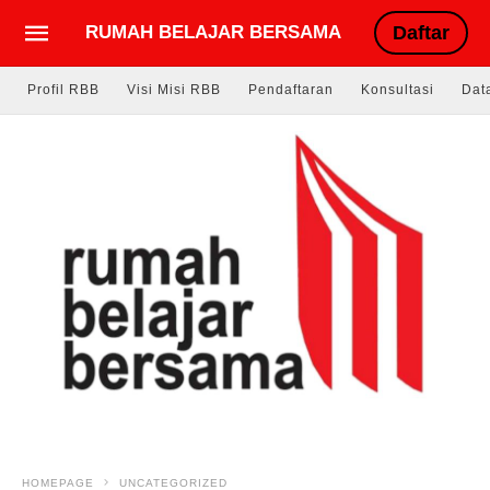
RUMAH BELAJAR BERSAMA
Daftar
Profil RBB
Visi Misi RBB
Pendaftaran
Konsultasi
Dat
HOMEPAGE
UNCATEGORIZED