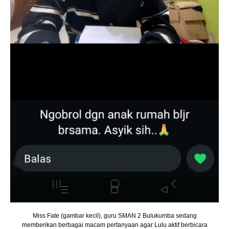
Miss Fate (gambar kecil), guru SMAN 2 Bulukumba sedang
memberikan berbagai macam pertanyaan agar Lulu aktif berbicara